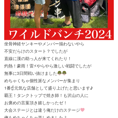
坐骨神経ヤンキーやメンバー揃わないやら
不安だらけのスタート？でしたが
直線に漢の助っ人が来てくれたり！
灼熱！豪雨！雷⚡︎やらやら激しい戦闘でしたが
無事に3日間戦い抜けました
めちゃくちゃ個性派なメンバーが集まり
1番☝️元気な店舗として盛り上げたと思います♪
覇王！タンクトップで焼き師！も沢山の人に
お褒めの言葉頂き嬉しかったゼ！
大会ステージとは違う俺だけのステージ
俺もめちゃくちゃ楽しめましたよ