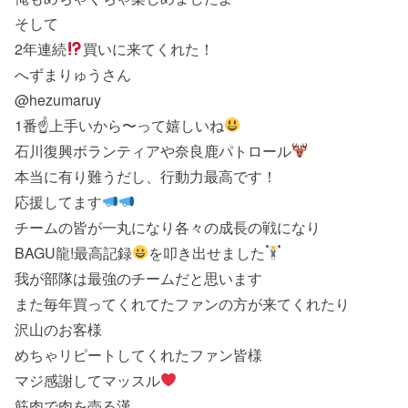
そして
2年連続
買いに来てくれた！
へずまりゅうさん
@hezumaruy
1番☝
上手いから〜って嬉しいね
石川復興ボランティアや奈良鹿パトロール
本当に有り難うだし、行動力最高です！
応援してます
チームの皆が一丸になり各々の成長の戦になり
BAGU龍!最高記録
を叩き出せました
我が部隊は最強のチームだと思います
また毎年買ってくれてたファンの方が来てくれたり
沢山のお客様
めちゃリピートしてくれたファン皆様
マジ感謝してマッスル
筋肉で肉を売る漢