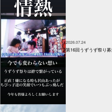
2026.07.24
第16回うずうず祭り募